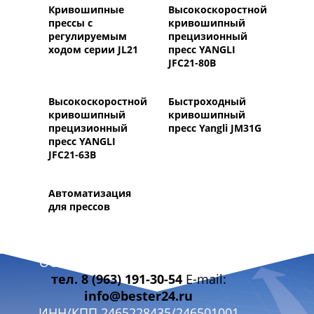
Кривошипные
Высокоскоростной
прессы с
кривошипный
регулируемым
прецизионный
ходом серии JL21
пресс YANGLI
JFC21-80B
Высокоскоростной
Быстроходный
кривошипный
кривошипный
прецизионный
пресс Yangli JM31G
пресс YANGLI
JFC21-63B
Автоматизация
для прессов
ООО «БЭСТЭР 24» г. Красноярск
тел. 8 (963) 191-30-54
E-mail:
info@bester24.ru
ИНН/КПП 2465228435/246501001