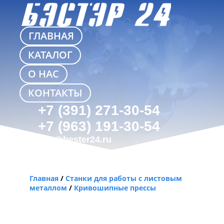
ГЛАВНАЯ
КАТАЛОГ
О НАС
КОНТАКТЫ
+7 (391) 271-30-54
+7 (963) 191-30-54
info@bester24.ru
Главная
/
Станки для работы с листовым
металлом
/
Кривошипные прессы