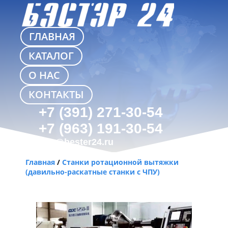
ГЛАВНАЯ
КАТАЛОГ
О НАС
КОНТАКТЫ
+7 (391) 271-30-54
+7 (963) 191-30-54
info@bester24.ru
Главная
/
Станки ротационной вытяжки
(давильно-раскатные станки с ЧПУ)