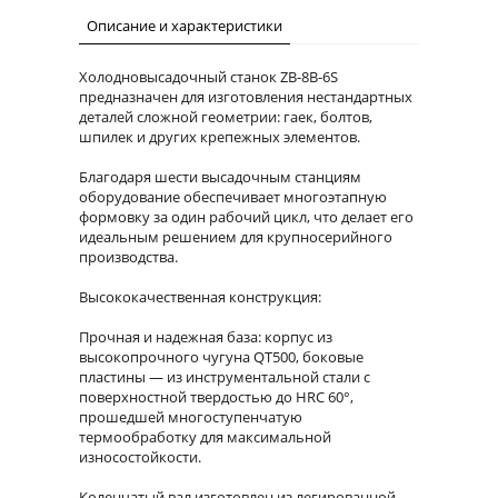
Описание и характеристики
Холодновысадочный станок ZB-8B-6S
предназначен для изготовления нестандартных
деталей сложной геометрии: гаек, болтов,
шпилек и других крепежных элементов.
Благодаря шести высадочным станциям
оборудование обеспечивает многоэтапную
формовку за один рабочий цикл, что делает его
идеальным решением для крупносерийного
производства.
Высококачественная конструкция:
Прочная и надежная база: корпус из
высокопрочного чугуна QT500, боковые
пластины — из инструментальной стали с
поверхностной твердостью до HRC 60°,
прошедшей многоступенчатую
термообработку для максимальной
износостойкости.
Коленчатый вал изготовлен из легированной