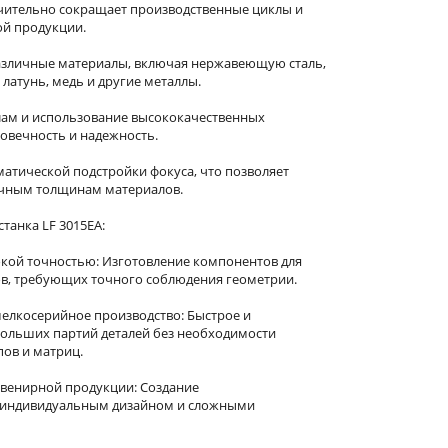
ачительно сокращает производственные циклы и
й продукции.
азличные материалы, включая нержавеющую сталь,
латунь, медь и другие металлы.
лам и использование высококачественных
овечность и надежность.
атической подстройки фокуса, что позволяет
ичным толщинам материалов.
танка LF 3015EA:
сокой точностью: Изготовление компонентов для
в, требующих точного соблюдения геометрии.
мелкосерийное производство: Быстрое и
ольших партий деталей без необходимости
ов и матриц.
увенирной продукции: Создание
с индивидуальным дизайном и сложными