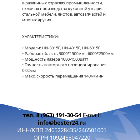
в различных отраслях промышленности,
включая производство кухонной утвари,
стальной мебели, лифтов, автозапчастей и
многих других.
ХАРАКТЕРИСТИКИ:
Модели: HN-3015F, HN-4015F, HN-6015F
Рабочая область 3000*1500мм - 6000*2500мм
Мощность лазера 1000-1500Ватт
Точность повторного позиционирования
0.02мм
Макс. скорость перемещения 140м/мин
ПРЕИМУЩЕСТВА ОБОРУДОВАНИЯ
1. Универсальность
ООО «БЭСТЭР 24» г. Красноярск
Помимо возможности обработки листового
тел. 8 (963) 191-30-54
E-mail:
металла, данный станок применяться для резки
различных типов труб: круглых, овальных,
info@bester24.ru
прямоугольных, расширяющихся и других.
ИНН/КПП 2465228435/246501001
ОГРН 1092468047220
2. Точность