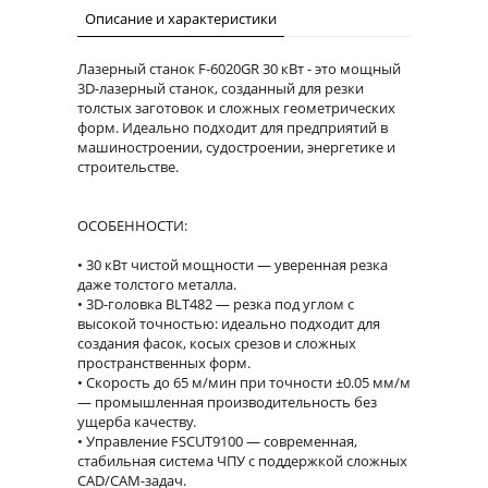
Описание и характеристики
Лазерный станок F-6020GR 30 кВт - это мощный
3D-лазерный станок, созданный для резки
толстых заготовок и сложных геометрических
форм. Идеально подходит для предприятий в
машиностроении, судостроении, энергетике и
строительстве.
ОСОБЕННОСТИ:
30 кВт чистой мощности — уверенная резка
даже толстого металла.
3D-головка BLT482 — резка под углом с
высокой точностью: идеально подходит для
создания фасок, косых срезов и сложных
пространственных форм.
Скорость до 65 м/мин при точности ±0.05 мм/м
— промышленная производительность без
ущерба качеству.
Управление FSCUT9100 — современная,
стабильная система ЧПУ с поддержкой сложных
CAD/CAM-задач.