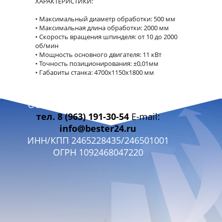
ХАРАКТЕРИСТИКИ:
Максимальный диаметр обработки: 500 мм
Максимальная длина обработки: 2000 мм
Скорость вращения шпинделя: от 10 до 2000
об/мин
Мощность основного двигателя: 11 кВт
Точность позиционирования: ±0,01мм
Габариты станка: 4700х1150х1800 мм
Вес станка: 3800 кг
ООО «БЭСТЭР 24» г. Красноярск
СТАНДАРТНАЯ КОМПЛЕКТАЦИЯ:
тел. 8 (963) 191-30-54
E-mail:
3-х кулачковый патрон Ø320 мм;
info@bester24.ru
4-х кулачковый патрон Ø400 мм;
ИНН/КПП 2465228435/246501001
Планшайба;
ОГРН 1092468047220
Подвижный люнет;
Неподвижный люнет;
Упорный задний центр МТ5;
Центральный переходной конус МТ№ 6/5;
Система подачи СОЖ в зону резания;
Регулируемый позиционный упор по оси Z;
Галогеновый станочный светильник;
4-х позиционный резцедержатель;