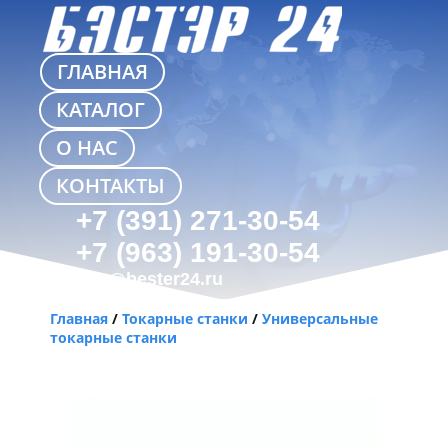
ГЛАВНАЯ
КАТАЛОГ
О НАС
КОНТАКТЫ
+7 (391) 271-30-54
+7 (963) 191-30-54
info@bester24.ru
Главная
/
Токарные станки
/
Универсальные
токарные станки