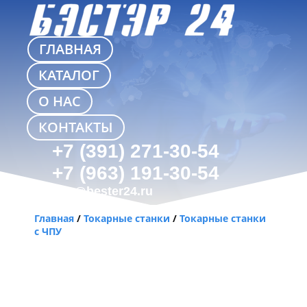
ГЛАВНАЯ
КАТАЛОГ
О НАС
КОНТАКТЫ
+7 (391) 271-30-54
+7 (963) 191-30-54
info@bester24.ru
Главная
/
Токарные станки
/
Токарные станки
с ЧПУ