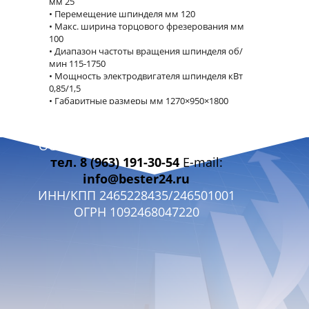
мм 25
Перемещение шпинделя мм 120
Макс. ширина торцового фрезерования мм
100
Диапазон частоты вращения шпинделя об/
мин 115-1750
Мощность электродвигателя шпинделя кВт
0,85/1,5
Габаритные размеры мм 1270×950×1800
Вес кг 500
ПРЕИМУЩЕСТВА МОДЕЛИ
ООО «БЭСТЭР 24» г. Красноярск
Длительность работы.
тел. 8 (963) 191-30-54
E-mail:
Установлен мощный двухступенчатый
двигатель, который обеспечивает возможность
info@bester24.ru
непрерывной эксплуатации.
ИНН/КПП 2465228435/246501001
Точность.
ОГРН 1092468047220
Направляющие станка в форме "ласточкиного
хвоста" обеспечивают стабильность и высокую
точность обработки.
Комфорт в эксплуатации.
. Благодаря использованию высокопрочных
материалов, станок работает без вибраций, что
значительно улучшает условия работы
оператора. Более того, наличие большого