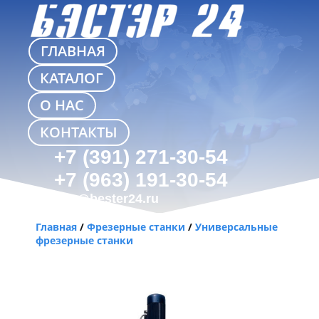
ГЛАВНАЯ
КАТАЛОГ
О НАС
КОНТАКТЫ
+7 (391) 271-30-54
+7 (963) 191-30-54
info@bester24.ru
Главная
/
Фрезерные станки
/
Универсальные
фрезерные станки