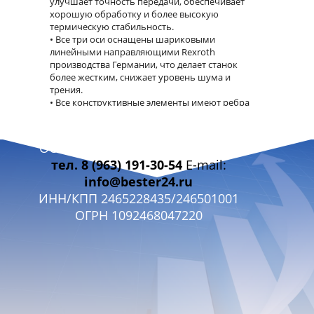
улучшает точность передачи, обеспечивает
хорошую обработку и более высокую
термическую стабильность.
Все три оси оснащены шариковыми
линейными направляющими Rexroth
производства Германии, что делает станок
более жестким, снижает уровень шума и
трения.
Все конструктивные элементы имеют ребра
жесткости.
ООО «БЭСТЭР 24» г. Красноярск
ХАРАКТЕРИСТИКИ:
тел. 8 (963) 191-30-54
E-mail:
Перемещение по осям X, Y, Z мм 700×520×475
info@bester24.ru
Перемещение раб. стола по осям X, Y, Z мм
ИНН/КПП 2465228435/246501001
400/350/400
ОГРН 1092468047220
Размер рабочего стола мм 600*350
Количество/ширина/расстояние Т-образных
пазов мм 3*14*120
Макс. нагрузка на раб. стол кг 100
Расстояние от торца шпинделя до поверхности
стола мм 120-520
Расстояние от оси шпинделя до колонны мм
420