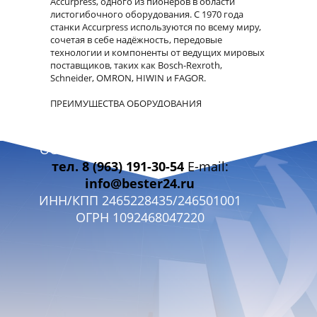
Accurpress, одного из пионеров в области
листогибочного оборудования. С 1970 года
станки Accurpress используются по всему миру,
сочетая в себе надёжность, передовые
технологии и компоненты от ведущих мировых
поставщиков, таких как Bosch-Rexroth,
Schneider, OMRON, HIWIN и FAGOR.
ПРЕИМУЩЕСТВА ОБОРУДОВАНИЯ
1. Точное управление
Система ЧПУ ETS-T17 с 6+1 осью обеспечивает
ООО «БЭСТЭР 24» г. Красноярск
полный контроль над каждым этапом гибки.
тел. 8 (963) 191-30-54
E-mail:
2. Безопасная работа
info@bester24.ru
Интегрированная лазерная система защиты DSP
ИНН/КПП 2465228435/246501001
минимизирует риски для оператора.
ОГРН 1092468047220
3. Готов к работе
В комплект входят цельные и секционные
пуансоны и матрицы — всё необходимое для
запуска производства.
4. Мировое качество
Производится под брендом Accurpress —