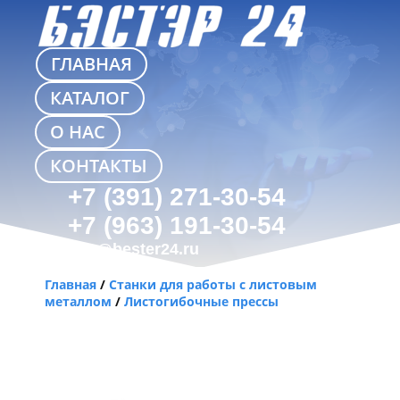
ГЛАВНАЯ
КАТАЛОГ
О НАС
КОНТАКТЫ
+7 (391) 271-30-54
+7 (963) 191-30-54
info@bester24.ru
Главная
/
Станки для работы с листовым
металлом
/
Листогибочные прессы